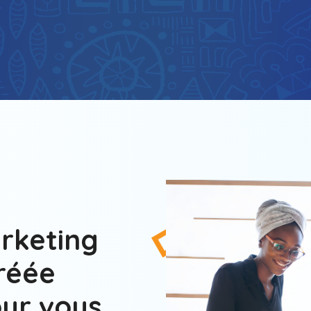
rketing
réée
ur vous