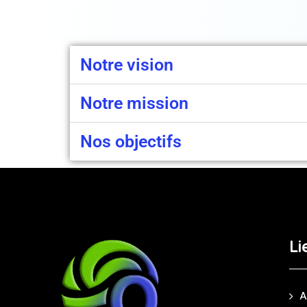
Notre vision
Notre mission
Nos objectifs
Li
A