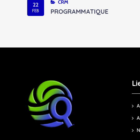
CRM
22
PROGRAMMATIQUE
FEB
Li
A
A
N