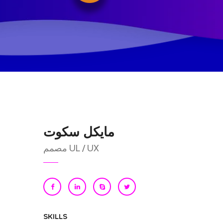
مايكل سكوت
مصمم UL / UX
SKILLS