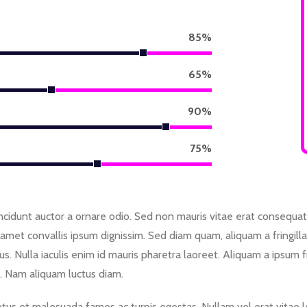
85
%
65
%
90
%
75
%
cidunt auctor a ornare odio. Sed non mauris vitae erat consequat a
 amet convallis ipsum dignissim. Sed diam quam, aliquam a fringilla
us. Nulla iaculis enim id mauris pharetra laoreet. Aliquam a ipsum
. Nam aliquam luctus diam.
us et malesuada fames ac turpis egestas. Nullam vel erat vitae lec