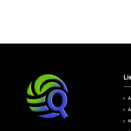
Li
A
A
N