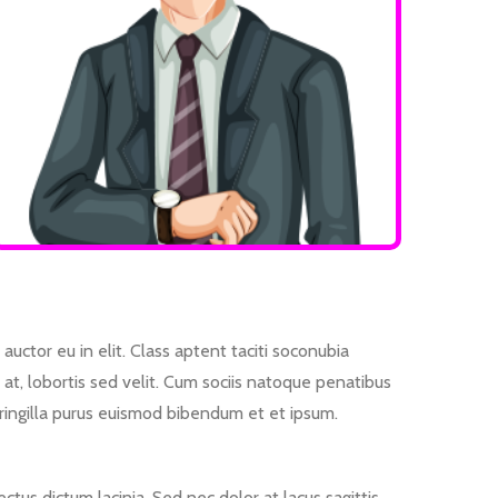
uctor eu in elit. Class aptent taciti soconubia
 at, lobortis sed velit. Cum sociis natoque penatibus
 fringilla purus euismod bibendum et et ipsum.
tus dictum lacinia. Sed nec dolor at lacus sagittis