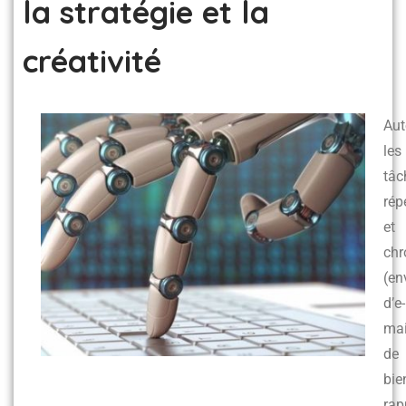
la stratégie et la
créativité
Aut
les
tâc
rép
et
ch
(en
d’e-
mai
de
bie
rap