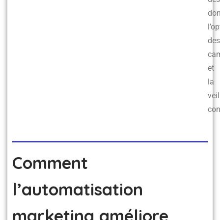
don
l’o
des
ca
et
la
veil
con
Comment
l’automatisation
marketing améliore